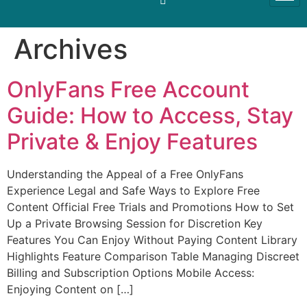
Archives
OnlyFans Free Account
Guide: How to Access, Stay
Private & Enjoy Features
Understanding the Appeal of a Free OnlyFans
Experience Legal and Safe Ways to Explore Free
Content Official Free Trials and Promotions How to Set
Up a Private Browsing Session for Discretion Key
Features You Can Enjoy Without Paying Content Library
Highlights Feature Comparison Table Managing Discreet
Billing and Subscription Options Mobile Access:
Enjoying Content on […]