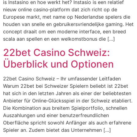
is Instasino en hoe werkt het? Instasio is een relatief
nieuw online casino‑platform dat zich richt op de
Europese markt, met name op Nederlandse spelers die
houden van snelle en gebruikersvriendelijke gaming. Het
concept draait om een moderne interface, een breed
scala aan spellen en een welkomstbonus die […]
22bet Casino Schweiz:
Überblick und Optionen
22bet Casino Schweiz – Ihr umfassender Leitfaden
Warum 22bet bei Schweizer Spielern beliebt ist 22bet
hat sich in den letzten Jahren als einer der beliebtesten
Anbieter für Online‑Glücksspiel in der Schweiz etabliert.
Die Kombination aus breitem Spielportfolio, schnellen
Auszahlungen und einer benutzerfreundlichen
Oberfläche spricht sowohl Anfänger als auch erfahrene
Spieler an. Zudem bietet das Unternehmen […]