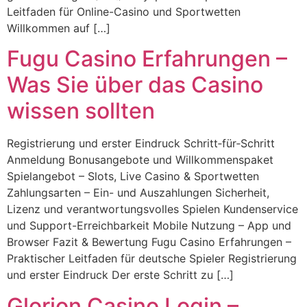
Leitfaden für Online-Casino und Sportwetten
Willkommen auf […]
Fugu Casino Erfahrungen –
Was Sie über das Casino
wissen sollten
Registrierung und erster Eindruck Schritt‑für‑Schritt
Anmeldung Bonusangebote und Willkommenspaket
Spielangebot – Slots, Live Casino & Sportwetten
Zahlungsarten – Ein- und Auszahlungen Sicherheit,
Lizenz und verantwortungsvolles Spielen Kundenservice
und Support-Erreichbarkeit Mobile Nutzung – App und
Browser Fazit & Bewertung Fugu Casino Erfahrungen –
Praktischer Leitfaden für deutsche Spieler Registrierung
und erster Eindruck Der erste Schritt zu […]
Glorion Casino Login –